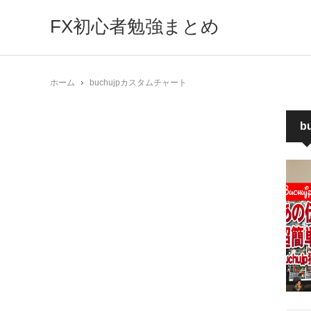
FX初心者勉強まとめ
ホーム
buchujpカスタムチャート
b