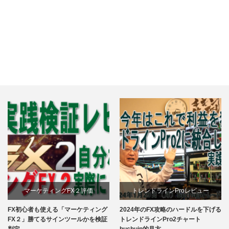
え
件
で
る
み
buchujp
た
流
ま
感
と
想
め
X２評価
トレンドラインProレビュー
FX教材ランキング｜ buc
に選んでみ
マーケティング
2024年のFX攻略のハードルを下げる
2024年に選ぶべき人気
トレンドラインPro２buchujpレビュ
ツールかを検証
トレンドラインPro2チャート
か専業トレーダーbuchu